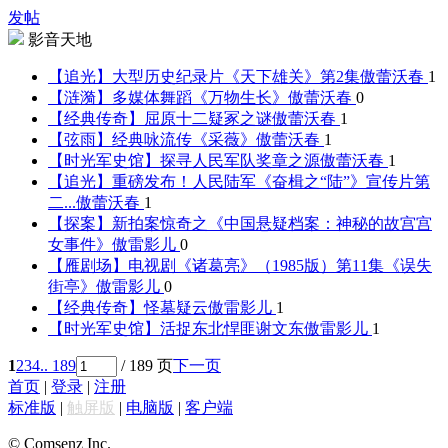
发帖
影音天地
【追光】大型历史纪录片《天下雄关》第2集
傲蕾沃春
1
【涟漪】多媒体舞蹈《万物生长》
傲蕾沃春
0
【经典传奇】屈原十二疑冢之谜
傲蕾沃春
1
【弦雨】经典咏流传《采薇》
傲蕾沃春
1
【时光军史馆】探寻人民军队奖章之源
傲蕾沃春
1
【追光】重磅发布！人民陆军《奋楫之“陆”》宣传片第
二...
傲蕾沃春
1
【探案】新拍案惊奇之《中国悬疑档案：神秘的故宫宫
女事件》
傲雷影儿
0
【雁剧场】电视剧《诸葛亮》（1985版）第11集《误失
街亭》
傲雷影儿
0
【经典传奇】怪墓疑云
傲雷影儿
1
【时光军史馆】活捉东北悍匪谢文东
傲雷影儿
1
1
2
3
4
.. 189
/ 189 页
下一页
首页
|
登录
|
注册
标准版
|
触屏版
|
电脑版
|
客户端
© Comsenz Inc.