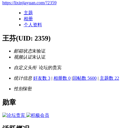
https://lixinjiayuan.com/?2359
主题
相册
个人资料
王芬
(UID: 2359)
邮箱状态
未验证
视频认证
未认证
自定义头衔
论坛的贵宾
统计信息
好友数 3
|
相册数 0
|
回帖数 5600
|
主题数 22
性别
保密
勋章