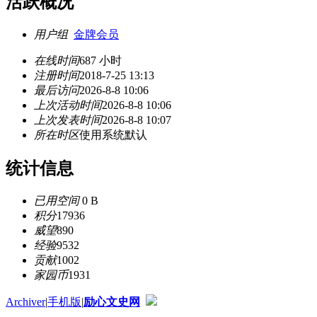
活跃概况
用户组
金牌会员
在线时间
687 小时
注册时间
2018-7-25 13:13
最后访问
2026-8-8 10:06
上次活动时间
2026-8-8 10:06
上次发表时间
2026-8-8 10:07
所在时区
使用系统默认
统计信息
已用空间
0 B
积分
17936
威望
890
经验
9532
贡献
1002
家园币
1931
Archiver
|
手机版
|
励心文史网