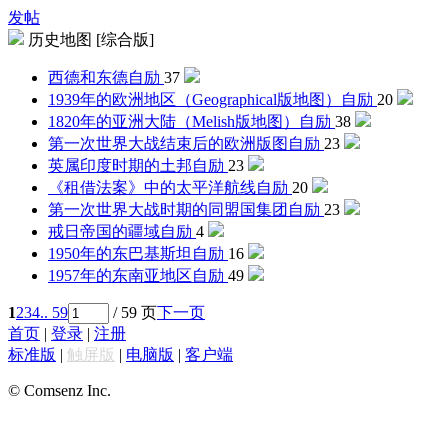
发帖
历史地图 [综合版]
西德和东德
自励
37
1939年的欧洲地区（Geographical版地图）
自励
20
1820年的亚洲大陆（Melish版地图）
自励
38
第一次世界大战结束后的欧洲版图
自励
23
英属印度时期的土邦
自励
23
《租借法案》中的太平洋航线
自励
20
第一次世界大战时期的同盟国集团
自励
23
戒日帝国的疆域
自励
4
1950年的东巴基斯坦
自励
16
1957年的东南亚地区
自励
49
1
2
3
4
.. 59
/ 59 页
下一页
首页
|
登录
|
注册
标准版
|
触屏版
|
电脑版
|
客户端
© Comsenz Inc.