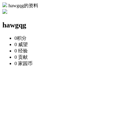
hawgqg的资料
hawgqg
0
积分
0
威望
0
经验
0
贡献
0
家园币