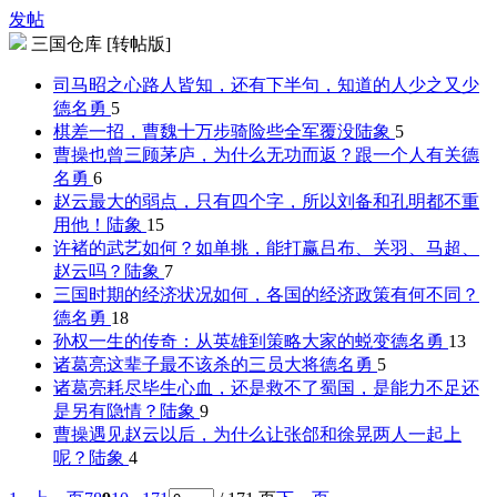
发帖
三国仓库 [转帖版]
司马昭之心路人皆知，还有下半句，知道的人少之又少
德名勇
5
棋差一招，曹魏十万步骑险些全军覆没
陆象
5
曹操也曾三顾茅庐，为什么无功而返？跟一个人有关
德
名勇
6
赵云最大的弱点，只有四个字，所以刘备和孔明都不重
用他！
陆象
15
许褚的武艺如何？如单挑，能打赢吕布、关羽、马超、
赵云吗？
陆象
7
三国时期的经济状况如何，各国的经济政策有何不同？
德名勇
18
孙权一生的传奇：从英雄到策略大家的蜕变
德名勇
13
诸葛亮这辈子最不该杀的三员大将
德名勇
5
诸葛亮耗尽毕生心血，还是救不了蜀国，是能力不足还
是另有隐情？
陆象
9
曹操遇见赵云以后，为什么让张郃和徐晃两人一起上
呢？
陆象
4