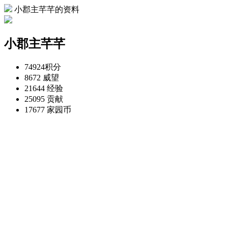
小郡主芊芊的资料
小郡主芊芊
74924
积分
8672
威望
21644
经验
25095
贡献
17677
家园币